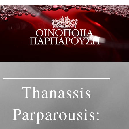
Thanassis
Parparousis: