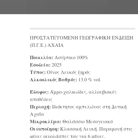
ΠΡΟΣΤΑΤΕΥΟΜΕΝΗ ΓΕΩΓΡΑΦΙΚΗ ΕΝΔΕΙΞΗ
(Π.Γ.Ε.) ΑΧΑΪΑ
Ποικιλία:
Ασύρτικο 100%
Εσοδεία:
2025
Τύπος:
Οίνος Λευκός ξηρός
Αλκοολικός Βαθμός:
13.0 % νοl.
Έδαφος:
Άμμο-χαλικώδες, αλλουβιακές
αποθέσεις
Περιοχή:
Ιδιόκτητος αμπελώνας στη Δυτική
Αχαΐα
Μικροκλίμα:
Θαλάσσιο Μεσογειακό
Οινοποίηση:
Κλασσική Λευκή. Παραμονή στις
φίνες οινολάσπες του για 6 μήνες.