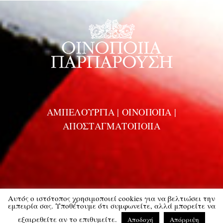
ΑΜΠΕΛΟΥΡΓΙΑ | ΟΙΝΟΠΟΙΙΑ |
ΑΠΟΣΤΑΓΜΑΤΟΠΟΙΙΑ
Αυτός ο ιστότοπος χρησιμοποιεί cookies για να βελτιώσει την
Copyright 2014. Parparoussis Winery Official Web Site. Powered by
εμπειρία σας. Υποθέτουμε ότι συμφωνείτε, αλλά μπορείτε να
εξαιρεθείτε αν το επιθυμείτε.
Αποδοχή
Απόρριψη